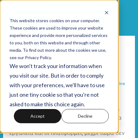
This website stores cookies on your computer.
These cookies are used to improve your website
experience and provide more personalized services
to you, both on this website and through other
Sitecore 8 Experience
media. To find out more about the cookies we use,
see our Privacy Policy.
Platform (White Paper)
We won't track your information when
Κατεβάστε ένα επεξηγηματικό white paper για τη νέα
you visit our site. But in order to comply
έκδοση του δημοφιλούς CMS που υπόσχεται
with your preferences, we'll have to use
ολοκληρωμένη και αποτελεσματική διαχείριση της online
παρουσίας και των προωθητικών ενεργειών σας.
just one tiny cookie so that you're not
Η σπουδαιότητα της ύπαρξης πιστών και
asked to make this choice again.
αφοσιωμένων πελατών (customer loyalty)
Accept
Decline
στον κόσμο του Marketing είναι γνωστή για
πάνω από 20 χρόνια, αλλά τα διαθέσιμα
εργαλεία και οι πλατφόρμες μέχρι τώρα δεν